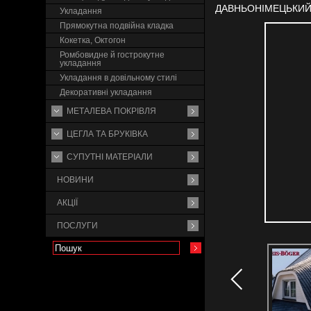
ДАВНЬОНІМЕЦЬКИЙ
Укладання
Прямокутна подвійна кладка
Кокетка, Октогон
Ромбовидне й гострокутне
укладання
Укладання в довільному стилі
Декоративні укладання
МЕТАЛЕВА ПОКРІВЛЯ
ЦЕГЛА ТА БРУКІВКА
СУПУТНI МАТЕРIАЛИ
НОВИНИ
АКЦІЇ
ПОСЛУГИ
Theis-B