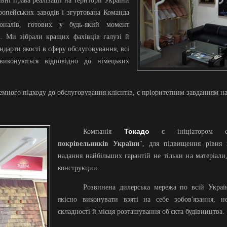
вні права реалізації на території України
ропейських заводів і згуртована Команда
іоналів, готових у будь-який момент
. Ми зібрали кращих фахівців галузі й
ндарти якості в сферу обслуговування, всі
иконуються відповідно до німецьких
емного підходу до обслуговування клієнтів, є пріоритетним завданням н
Токадо
Компанія
є ініціатором с
покрівельників України
", для підвищення рівня 
надання найбільших гарантій не тільки на матеріали
конструкции.
Розвинена дилерська мережа по всій Украї
якісно виконувати взяті на себе зобов'язання, н
складності й місця розташування об'єкта будівництва.