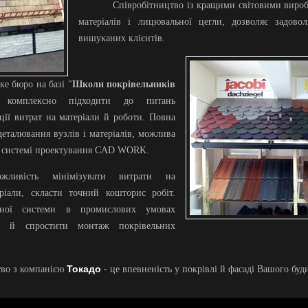
Співробітництво із кращими світовими виро
матеріалів і лицювальної цегли, дозволяє задово
вишуканих клієнтів.
ке бюро на базі "
Школи покрівельників
 комплексно підходити до питань
ції витрат на матеріали й роботи. Повна
 деталювання вузлів і матеріалів, можлива
й системі проектування CAD WORK.
ливість мінімізувати витрати на
ріали, скласти точний кошторис робіт.
яної системи в промислових умовах
ти й спростити монтаж покрівельних
Токадо
тво з компанією
- це впевненість у покрівлі й фасаді Вашого буд