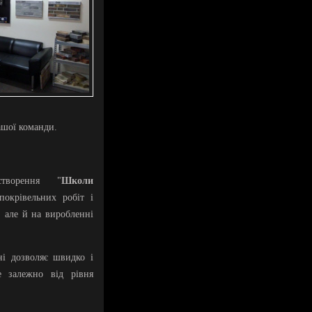
ашої команди.
творення "
Школи
покрівельних робіт і
, але й на виробленні
ні дозволяє швидко і
е залежно від рівня