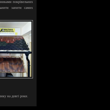
бниками покрівельних
льнити запити самих
инку на довгі роки.