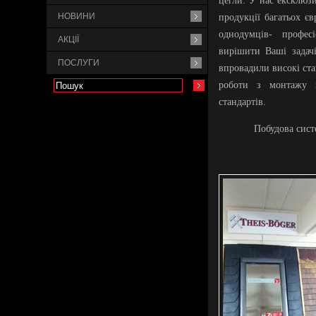
цегли. У нас ексклюзи
НОВИНИ
продукції багатьох єв
однодумців- профес
АКЦІЇ
вирішити Ваші задачі
ПОСЛУГИ
впровадили високі ста
роботи з монтажу в
стандартів.
Побудова сист