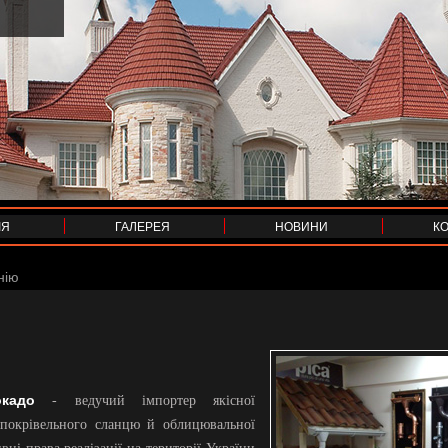
ІЯ
ГАЛЕРЕЯ
НОВИНИ
К
нію
окадо
- ведучий імпортер якісної
 покрівельного сланцю й облицювальної