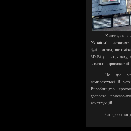
Конструкторсь
України
" дозволяє
будівництва, оптиміза
3D-Візуалізація даху,
завдяки впроваджені
Це дає мож
комплектуючі й мате
Виробництво крокв
дозволяє прискори
конструкцій.
Співробітниц