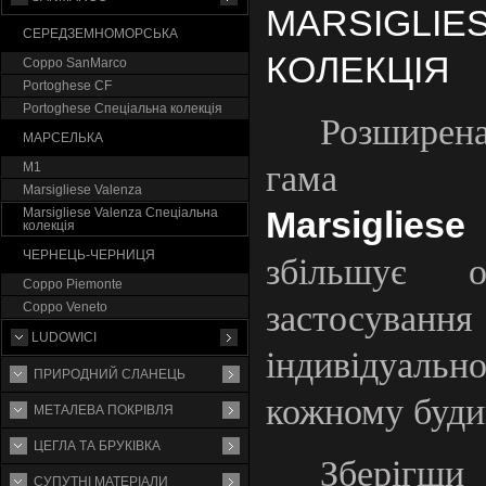
MARSIGLIE
СЕРЕДЗЕМНОМОРСЬКА
КОЛЕКЦІЯ
Coppo SanMarco
Portoghese CF
Portoghese Спеціальна колекція
Розширен
МАРСЕЛЬКА
гама че
М1
Marsigliese Valenza
Marsіglіes
Marsigliese Valenza Спеціальна
колекція
ЧЕРНЕЦЬ-ЧЕРНИЦЯ
збільшує о
Coppo Piemonte
застосуван
Coppo Veneto
LUDOWICI
індивідуально
ПРИРОДНИЙ СЛАНЕЦЬ
кожному буди
МЕТАЛЕВА ПОКРІВЛЯ
ЦЕГЛА ТА БРУКІВКА
Зберігши
СУПУТНI МАТЕРIАЛИ