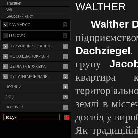
WALTHER
Tradition
W6
Бобровий хвіст
Walther 
SANMARCO
підпри
LUDOWICI
ПРИРОДНИЙ СЛАНЕЦЬ
Dachzіegel
.
МЕТАЛЕВА ПОКРІВЛЯ
Jacob
групу
ЦЕГЛА ТА БРУКІВКА
квартира 
СУПУТНI МАТЕРIАЛИ
територіальн
НОВИНИ
АКЦІЇ
землі в місте
ПОСЛУГИ
досвід у виро
Як традиційні