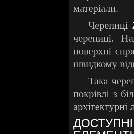
матеріали.
Черепиці
черепиці. На
поверхні спр
швидкому відв
Така чере
покрівлі з б
архітектурні л
ДОСТУПНІ