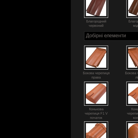
Благородний
Благо
червоний
мі
Добірні елементи
Бокова черепиця
Бокова 
права
л
Конькова
Кон
черепиця F1 V
черепи
початок
ко