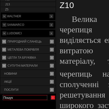
Z10
J13
Z5
Велика
WALTHER
SANMARCO
череп
LUDOWICI
виділяється 
ПРИРОДНИЙ СЛАНЕЦЬ
витратою
МЕТАЛЕВА ПОКРІВЛЯ
ЦЕГЛА ТА БРУКІВКА
матеріалу,
СУПУТНI МАТЕРIАЛИ
черепиць 
НОВИНИ
сполученні
АКЦІЇ
ПОСЛУГИ
решетування
широкого зас