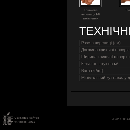
Конькова
Трі
черепиця F6
закінчення
ТЕХНІЧН
Розмір черепиці (см)
Довжина криючої поверхн
Ширина криючої поверхні
Кількість штук на м²
Вага (кг/шт)
Мінімальний кут нахилу д
Создание сайтов
© 2014 ТОК
© Яbloko, 2011