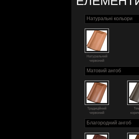
ЕЛЕМЕНТ
Натуральні кольори
Натуральний
червоний
Матовий ангоб
Традиційний
Те
червоний
кори
Благородний ангоб