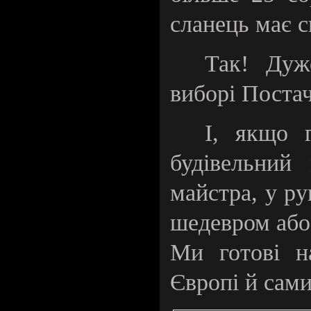
сланець має св
Так! Дуж
виборі Поста
І, якщо 
будівельний
майстра, у р
шедевром або 
Ми готові н
Європі й сами