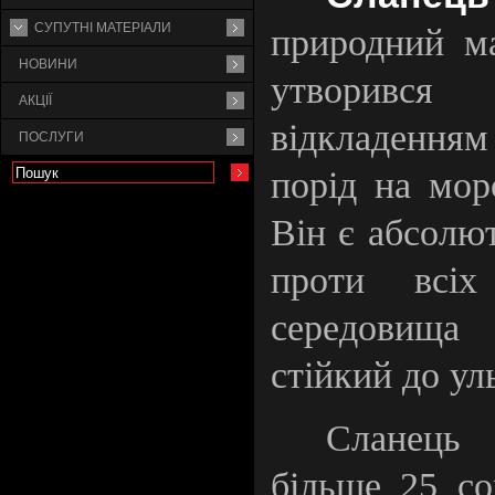
СУПУТНI МАТЕРIАЛИ
природний ма
НОВИНИ
утворився
АКЦІЇ
відкладення
ПОСЛУГИ
порід на мор
Він є абсолю
проти всіх
середовища
стійкий до ул
Сланець 
більше 25 со