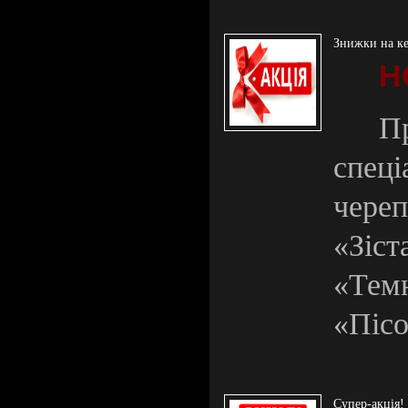
Знижки на к
Н
П
спец
чере
«Зіс
«Тем
«Піс
Супер-акція