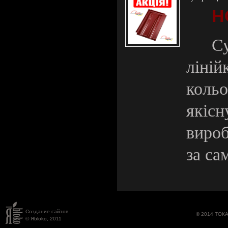
Н
С
ліній
коль
якіс
вироб
за са
Создание сайтов
© 2014 ТОК
© Яbloko, 2011