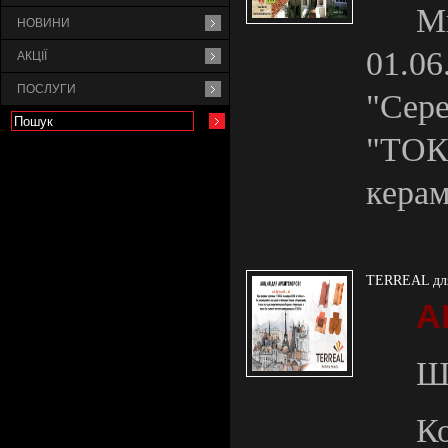
М
НОВИНИ
01.
АКЦІЇ
ПОСЛУГИ
"Се
"ТОК
кера
TERREAL для
А
Ша
К