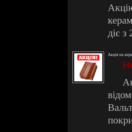
Акці
кера
діє з
Акція на кер
Н
А
відо
Валь
покри