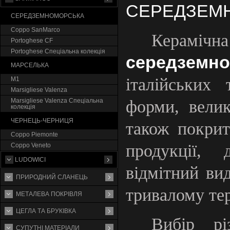
СЕРЕДЗЕМ
СЕРЕДЗЕМНОМОРСЬКА
Coppo SanMarco
Кераміч
Portoghese CF
Portoghese Спеціальна колекція
середземно
МАРСЕЛЬКА
італійських 
М1
Marsigliese Valenza
форми, велик
Marsigliese Valenza Спеціальна
колекція
ЧЕРНЕЦЬ-ЧЕРНИЦЯ
також покрит
Coppo Piemonte
продукції,
Coppo Veneto
LUDOWICI
відмітний ви
ПРИРОДНИЙ СЛАНЕЦЬ
тривалому те
МЕТАЛЕВА ПОКРІВЛЯ
ЦЕГЛА ТА БРУКІВКА
Вибір рі
СУПУТНI МАТЕРIАЛИ