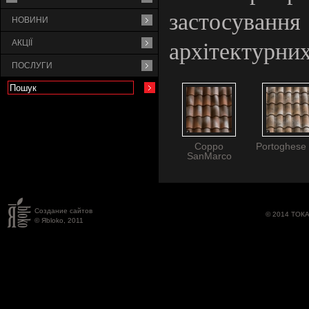
застосуван
НОВИНИ
АКЦІЇ
архітектурни
ПОСЛУГИ
Coppo
Portoghese
SanMarco
Создание сайтов
© 2014 ТОК
© Яbloko, 2011