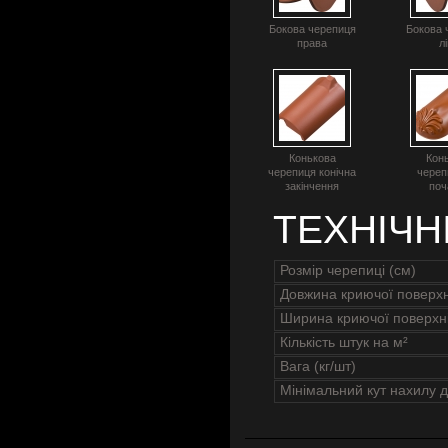
Бокова черепиця
Бокова 
права
л
Конькова
Кон
черепиця конічна
череп
закінчення
поч
ТЕХНІЧН
Розмір черепиці (см)
Довжина криючої поверхн
Ширина криючої поверхні
Кількість штук на м²
Вага (кг/шт)
Мінімальний кут нахилу д