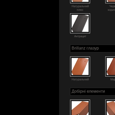
Натуральний
Чер
плюс
кори
Антрацит
Brillanz глазур
Натуральний
Ма
Добірні елементи