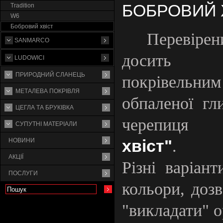
БОБРОВИЙ 
Tradition
W6
Бобровий хвіст
Перевір
SANMARCO
досить т
LUDOWICI
ПРИРОДНИЙ СЛАНЕЦЬ
покрівельни
МЕТАЛЕВА ПОКРІВЛЯ
обпаленої гл
ЦЕГЛА ТА БРУКІВКА
"Б
черепиця
СУПУТНI МАТЕРIАЛИ
хвіст"
.
НОВИНИ
АКЦІЇ
Різні варіан
ПОСЛУГИ
кольори, дозв
"викладати" 