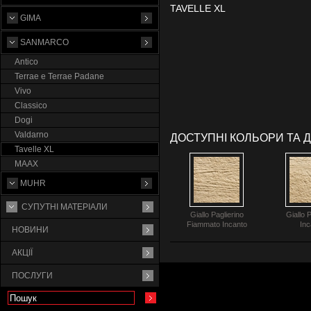
TAVELLE XL
GIMA
SANMARCO
Antico
Terrae e Terrae Padane
Vivo
Classico
Dogi
Valdarno
ДОСТУПНІ КОЛЬОРИ ТА 
Tavelle XL
MAAX
MUHR
СУПУТНI МАТЕРIАЛИ
Giallo Paglierino
Giallo P
Fiammato Incanto
Inc
НОВИНИ
АКЦІЇ
ПОСЛУГИ