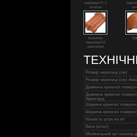
черепиця F1 V
черепи
початок
ко
Конькова
Трі
черепиця F6
закінчення
ТЕХНІЧН
Розмір черепиці (см)
Розмір черепиці (см) Ава
Довжина криючої поверхн
Довжина криючої поверхн
Авангард
Ширина криючої поверхні
Ширина криючої поверхні
Кількість штук на м²
Вага (кг/шт)
Мінімальний кут нахилу д