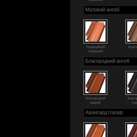
Матовий ангоб
Традиційний
Кори
червоний
Благородний ангоб
Благородний
Благо
мідний
чо
Авангард глазур