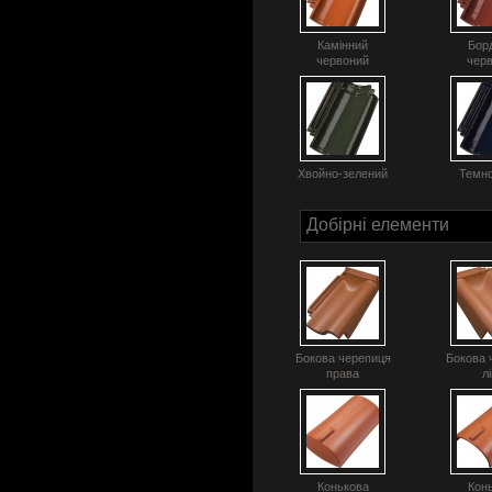
Камінний
Бор
червоний
чер
Хвойно-зелений
Темно
Добірні елементи
Бокова черепиця
Бокова 
права
л
Конькова
Кон