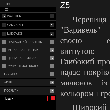
Z5
J13
Z5
Чере
WALTHER
SANMARCO
"Варивель" 
LUDOWICI
своєю еле
ПРИРОДНИЙ СЛАНЕЦЬ
вигнутою п
МЕТАЛЕВА ПОКРІВЛЯ
ЦЕГЛА ТА БРУКІВКА
Глибокий про
СУПУТНI МАТЕРIАЛИ
надає покрів
НОВИНИ
малюнок із
АКЦІЇ
кольором і гр
ПОСЛУГИ
Широкий