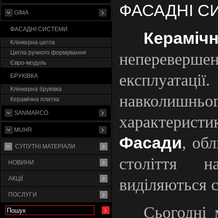
ФАСАДНІ С
GIMA
ФАСАДНІ СИСТЕМИ
Керамі
Клінкерна цегла
Цегла ручного формування
непереверше
Євро-модуль
експлуата
БРУКІВКА
Клінкерна бруківка
навколишньог
Керамічна плитка
SANMARCO
характерист
MUHR
Фасади
, об
СУПУТНI МАТЕРIАЛИ
століття н
НОВИНИ
АКЦІЇ
виділяються с
ПОСЛУГИ
Сьогодні 