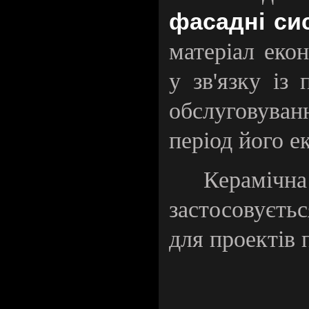
фасадні си
матеріал еко
у зв'язку із
обслуговува
період його ек
Кераміч
застосовуєтьс
для проектів 