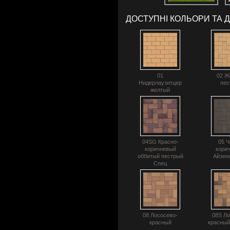
ДОСТУПНІ КОЛЬОРИ ТА 
01
02 Ж
Нидерлаузитцер
пес
желтый
04SG Красно-
05 Ч
коричневый
кори
оббитый пестрый
Айзен
Спец
08 Лососево-
08S Ло
красный
красный